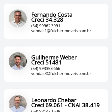
Fernando Costa
Creci 34.328
(54) 99962.3991
vendas1@fulcherimoveis.com.br
Guilherme Weber
Creci 51481
(54) 99335.6666
vendas3@fulcherimoveis.com.br
Leonardo Chebar
Creci 69.061 - CNAI 38.419
(54) 98142.1538