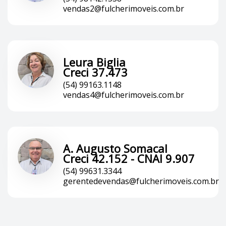
vendas2@fulcherimoveis.com.br
Leura Biglia
Creci 37.473
(54) 99163.1148
vendas4@fulcherimoveis.com.br
A. Augusto Somacal
Creci 42.152 - CNAI 9.907
(54) 99631.3344
gerentedevendas@fulcherimoveis.com.br