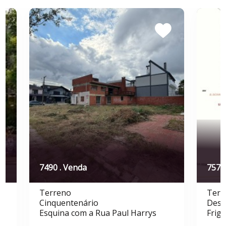
7490 . Venda
7571
Terreno
Terr
Cinquentenário
Desv
Esquina com a Rua Paul Harrys
Frigo