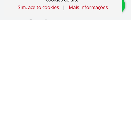
Sim, aceito cookies
|
Mais informações
Imóveis
Apartamentos
Áreas de Terra
Áreas Industriais
Casas
Coberturas
Duplex
Studio JK
Pavilhões
Salas Comerciais
Sobrados
Terrenos