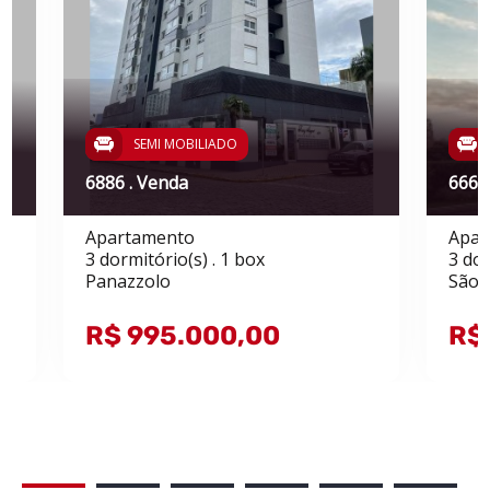
SEMI MOBILIADO
6886 . Venda
6660
Apartamento
Apar
3 dormitório(s) . 1 box
3 dor
Panazzolo
São 
R$ 995.000,00
R$