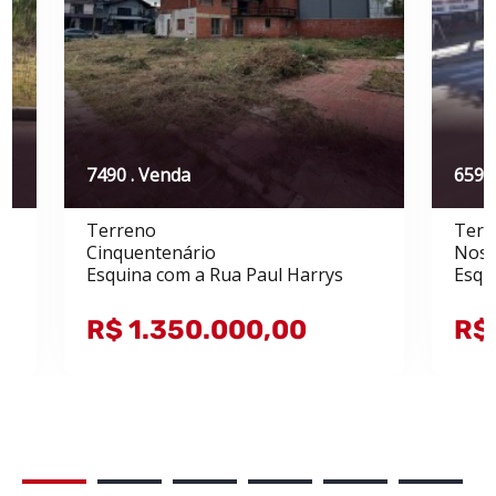
7490 . Venda
6599
Terreno
Terr
Cinquentenário
Noss
Esquina com a Rua Paul Harrys
Esqu
R$ 1.350.000,00
R$