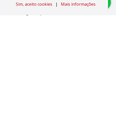
Sim, aceito cookies
|
Mais informações
Imóveis
Apartamentos
Áreas de Terra
Áreas Industriais
Casas
Coberturas
Duplex
Studio JK
Pavilhões
Salas Comerciais
Sobrados
Terrenos